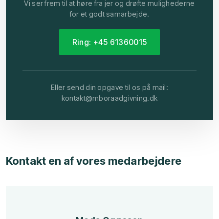
Vi ser frem til at høre fra jer og drøfte mulighederne
for et godt samarbejde.
Ring: +45 61360​015
Eller send din opgave til os på mail:
kontakt@mboraadgivning.dk
Kontakt en af vores medarbejder​e