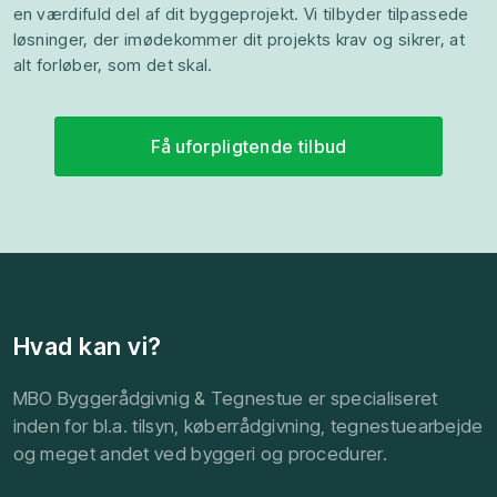
en værdifuld del af dit byggeprojekt. Vi tilbyder tilpassede
løsninger, der imødekommer dit projekts krav og sikrer, at
alt forløber, som det skal.
Få uforpligtende tilbud
Hvad kan vi?
MBO Byggerådgivnig & Tegnestue er specialiseret
inden for bl.a. tilsyn, køberrådgivning, tegnestuearbejde
og meget andet ved byggeri og procedurer.