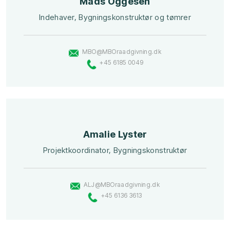
​Mads Oggesen
​Indehaver, ​Bygningskonstruktør og tømrer
MBO@MBOraadgivning.dk
+45 ​6185 0049
​Amalie Lyster
​Projektkoordinator, Bygningskonstruktør
ALJ@MBOraadg​ivning.dk
+45 ​
6136 3613