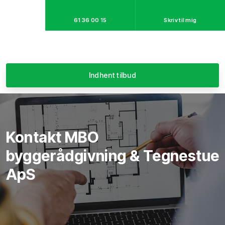
61 36 00 15
Skriv til mig​
Indhent tilbud
​Kontakt MBO
byggerådgivning & Tegnestue
ApS