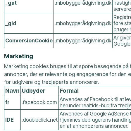
_gat
.mbobyggerådgivning.dk
hastigh
server
Registre
_gid
.mbobyggerådgivning.dk
føre st
bruger
Angiver
ConversionCookie
.mbobyggerådgivning.dk
Google 
Marketing
Marketing cookies bruges til at spore besøgende på t
annoncer, der er relevante og engagerende for den e
for udgivere og tredjeparts annoncører.
Navn
Udbyder
Formål
Anvendes af Facebook til at lev
fr
.facebook.com
herunder realtids-bud fra tred
Anvendes af Google AdSense ti
IDE
.doubleclick.net
hjemmesidebrugerens handlinger 
en af annoncørens annoncer.