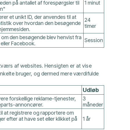
eden på antallet af forespørgsler til
1 minut
en"
rer et unikt ID, der anvendes til at
24
atistik over hvordan den besøgende
timer
 hjemmesiden.
 om den besøgende blev henvist fra
Session
eller Facebook.
værs af websites. Hensigten er at vise
nkelte bruger, og dermed mere værdifulde
Udløb
ere forskellige reklame-tjenester,
3
jeparts-annoncører.
måneder
l at registrere og rapportere om
efter at have set eller klikket på
1 år