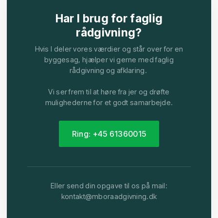
Har I brug for faglig
rådgivning?
Hvis I deler vores værdier og står over for en
byggesag, hjælper vi gerne med faglig
rådgivning og afklaring.
Vi ser frem til at høre fra jer og drøfte
mulighederne for et godt samarbejde.
Ring: +45 61360​015
Eller send din opgave til os på mail:
kontakt@mboraadgivning.dk