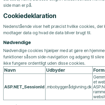
side man er på.
Cookiedeklaration
Nedenstående viser helt præcist hvilke cookies, der k
modtager data og hvad de data bliver brugt til.
Nødvendige
Nødvendige cookies hjælper med at gøre en hjemmes
funktioner såsom side-navigation og adgang til sik
ikke fungere ordentligt uden disse cookies.
Navn
Udbyder
Form
Gemme
et web
ASP.NET_SessionId
.mbobyggerådgivning.dk
ASP.NE
rammev
websi