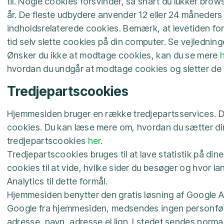
til. Nogle cookies forsvinder, så snart du lukker brow
år. De fleste udbydere anvender 12 eller 24 måneders 
indholdsrelaterede cookies. Bemærk, at levetiden for
tid selv slette cookies på din computer. Se vejlednin
Ønsker du ikke at modtage cookies, kan du se mere
hvordan du undgår at modtage cookies og sletter de c
Tredjepartscookies
Hjemmesiden bruger en række tredjepartsservices. Di
cookies. Du kan læse mere om, hvordan du sætter din 
tredjepartscookies
her
.
Tredjepartscookies bruges til at lave statistik på di
cookies til at vide, hvilke sider du besøger og hvor la
Analytics til dette formål.
Hjemmesiden benytter den gratis løsning af Google Ana
Google fra hjemmesiden, medsendes ingen personføls
adresse, navn, adresse el.lign. I stedet sendes norma