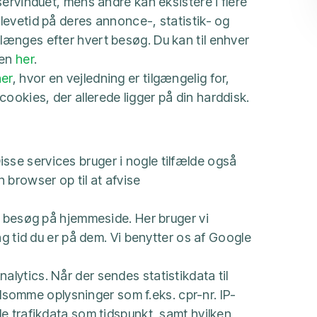
servinduet, mens andre kan eksistere i flere
levetid på deres annonce-, statistik- og
længes efter hvert besøg. Du kan til enhver
gen
her
.
her
, hvor en vejledning er tilgængelig for,
ookies, der allerede ligger på din harddisk.
sse services bruger i nogle tilfælde også
browser op til at afvise
ne besøg på hjemmeside. Her bruger vi
ng tid du er på dem. Vi benytter os af Google
lytics. Når der sendes statistikdata til
omme oplysninger som f.eks. cpr-nr. IP-
le trafikdata som tidspunkt, samt hvilken