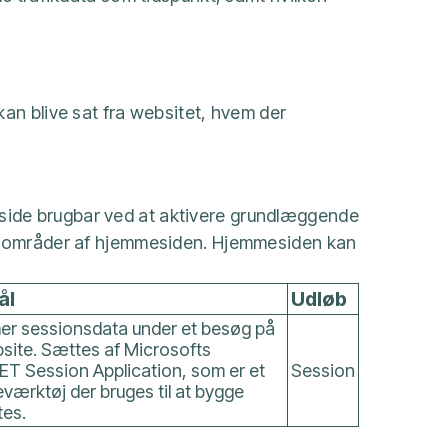
an blive sat fra websitet, hvem der
ide brugbar ved at aktivere grundlæggende
re områder af hjemmesiden. Hjemmesiden kan
ål
Udløb
r sessionsdata under et besøg på
site. Sættes af Microsofts
T Session Application, som er et
Session
ærktøj der bruges til at bygge
tes.