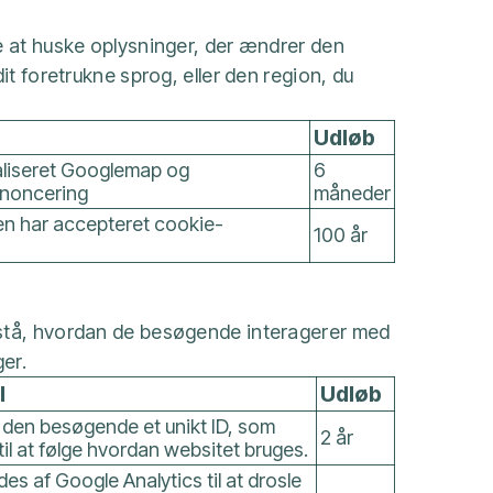
e at huske oplysninger, der ændrer den
it foretrukne sprog, eller den region, du
Udløb
aliseret Googlemap og
6
nnoncering
måneder
n har accepteret cookie-
100 år
rstå, hvordan de besøgende interagerer med
er.
l
Udløb
r den besøgende et unikt ID, som
2 år
til at følge hvordan websitet bruges.
es af Google Analytics til at drosle