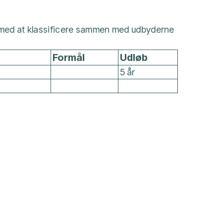
d med at klassificere sammen med udbyderne
Formål
Udløb
5 år