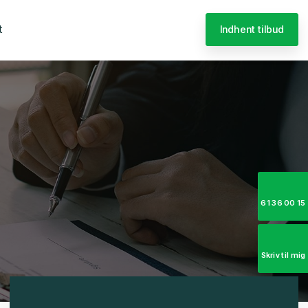
t
Indhent tilbud
61 36 00 15
Skriv til mig​