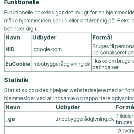
Funktionelle
Funktionelle cookies gør det muligt for en hjemmesid
måde hjemmesiden ser ud eller opfører sig på. F.eks. d
befinder dig i.
Navn
Udbyder
Formål
Bruges til person
NID
.google.com
personaliseret a
Huske om brugere
EuCookie
.mbobyggerådgivning.dk
betingelser
Statistik
Statistisk cookies hjælper webstedsejere med at fo
hjemmesider ved at indsamle og rapportere oplysning
Navn
Udbyder
Formå
Tildele
_ga
.mbobyggerådgivning.dk
bruges 
"Anvend